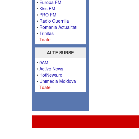
•
Europa FM
•
Kiss FM
•
PRO FM
•
Radio Guerrilla
•
Romania Actualitati
•
Trinitas
-
Toate
ALTE SURSE
•
9AM
•
Active News
•
HotNews.ro
•
Unimedia Moldova
-
Toate