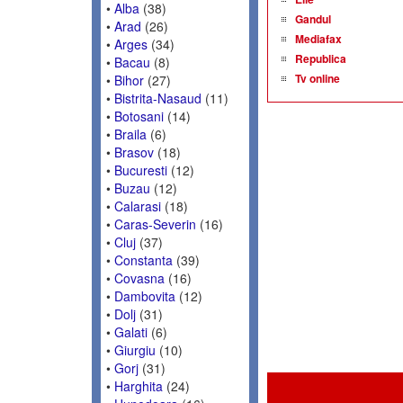
•
Alba
(38)
Gandul
•
Arad
(26)
Mediafax
•
Arges
(34)
Republica
•
Bacau
(8)
Tv online
•
Bihor
(27)
•
Bistrita-Nasaud
(11)
•
Botosani
(14)
•
Braila
(6)
•
Brasov
(18)
•
Bucuresti
(12)
•
Buzau
(12)
•
Calarasi
(18)
•
Caras-Severin
(16)
•
Cluj
(37)
•
Constanta
(39)
•
Covasna
(16)
•
Dambovita
(12)
•
Dolj
(31)
•
Galati
(6)
•
Giurgiu
(10)
•
Gorj
(31)
•
Harghita
(24)