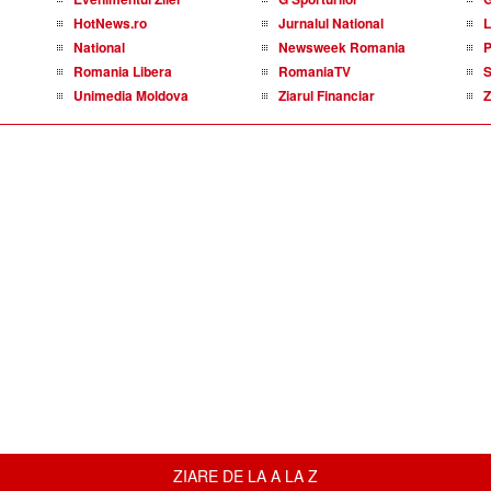
HotNews.ro
Jurnalul National
L
National
Newsweek Romania
P
Romania Libera
RomaniaTV
S
Unimedia Moldova
Ziarul Financiar
Z
ZIARE DE LA A LA Z