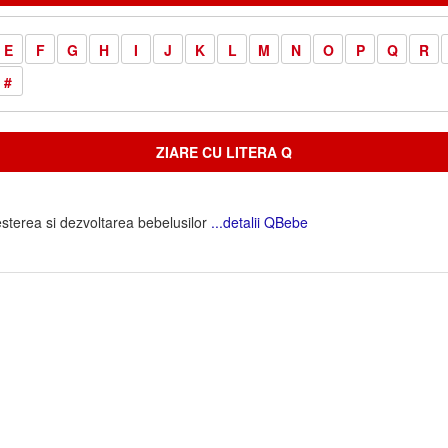
E
F
G
H
I
J
K
L
M
N
O
P
Q
R
#
ZIARE CU LITERA Q
esterea si dezvoltarea bebelusilor
...detalii QBebe