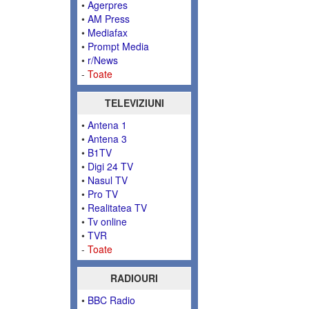
•
Agerpres
•
AM Press
•
Mediafax
•
Prompt Media
•
r/News
-
Toate
TELEVIZIUNI
•
Antena 1
•
Antena 3
•
B1TV
•
Digi 24 TV
•
Nasul TV
•
Pro TV
•
Realitatea TV
•
Tv online
•
TVR
-
Toate
RADIOURI
•
BBC Radio