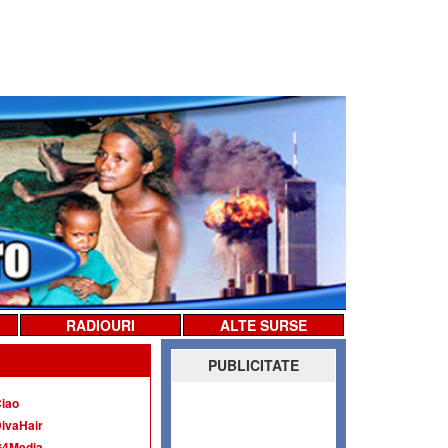
RADIOURI
ALTE SURSE
PUBLICITATE
iao
ivaHair
G4Media