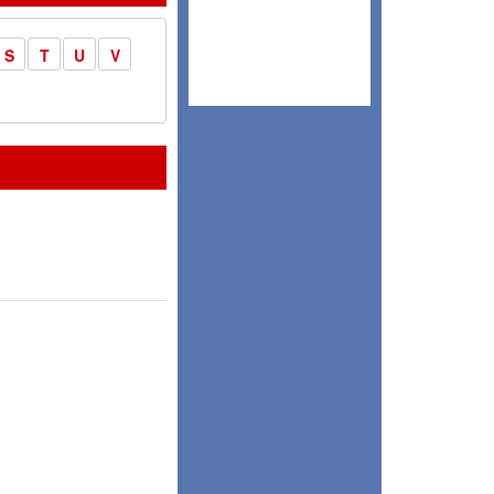
S
T
U
V