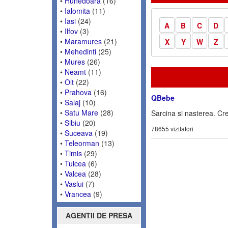
•
Hunedoara
(16)
•
Ialomita
(11)
•
Iasi
(24)
A
B
C
D
•
Ilfov
(3)
•
Maramures
(21)
X
Y
W
Z
•
Mehedinti
(25)
•
Mures
(26)
•
Neamt
(11)
•
Olt
(22)
•
Prahova
(16)
QBebe
•
Salaj
(10)
•
Satu Mare
(28)
Sarcina si nasterea. Cr
•
Sibiu
(20)
78655 vizitatori
•
Suceava
(19)
•
Teleorman
(13)
•
Timis
(29)
•
Tulcea
(6)
•
Valcea
(28)
•
Vaslui
(7)
•
Vrancea
(9)
AGENTII DE PRESA