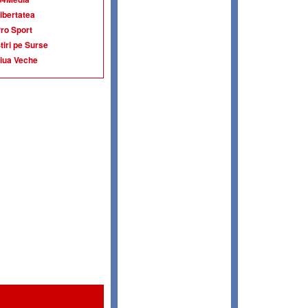
ibertatea
ro Sport
tiri pe Surse
iua Veche