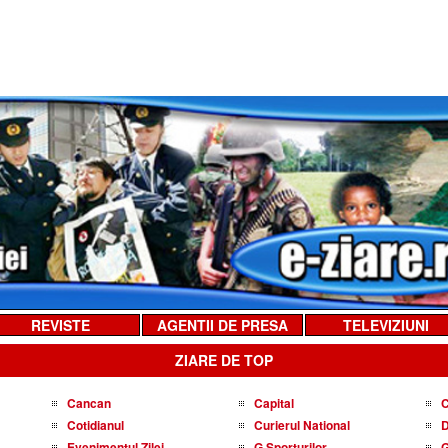
REVISTE
AGENTII DE PRESA
TELEVIZIUNI
ZIARE DE TOP
Cancan
Capital
C
Cotidianul
Curierul National
D
Evenimentul Zilei
G Sporturilor