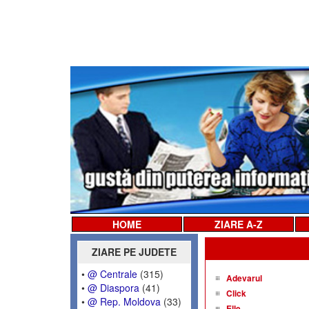
HOME
ZIARE A-Z
ZIARE PE JUDETE
•
@ Centrale
(315)
Adevarul
•
@ Diaspora
(41)
Click
•
@ Rep. Moldova
(33)
Elle