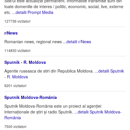
Site/ul este actualizat permanent. Informatiile transmise sunt din
toate domeniile de interes / politic, economic, social, live, externe
etc.
...detalii Prompt Media
127736 vizitatori
r/News
Romanian news, regional news
...detalii r/News
114830 vizitatori
Sputnik - R. Moldova
Agentie ruseasca de stiri din Republica Moldova.
...detalii Sputnik
- R. Moldova
9201 vizitatori
Sputnik Moldova-România
Sputnik Moldova-România este un proiect al agenției
internaționale de știri și radio Sputnik.
...detalii Sputnik Moldova-
România
7500 vizitatori