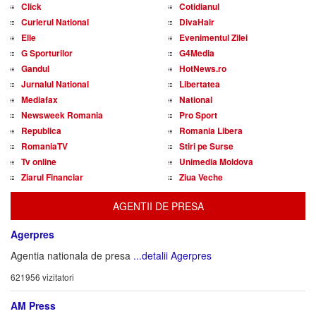
Click
Cotidianul
Curierul National
DivaHair
Elle
Evenimentul Zilei
G Sporturilor
G4Media
Gandul
HotNews.ro
Jurnalul National
Libertatea
Mediafax
National
Newsweek Romania
Pro Sport
Republica
Romania Libera
RomaniaTV
Stiri pe Surse
Tv online
Unimedia Moldova
Ziarul Financiar
Ziua Veche
AGENTII DE PRESA
Agerpres
Agentia nationala de presa
...detalii Agerpres
621956 vizitatori
AM Press