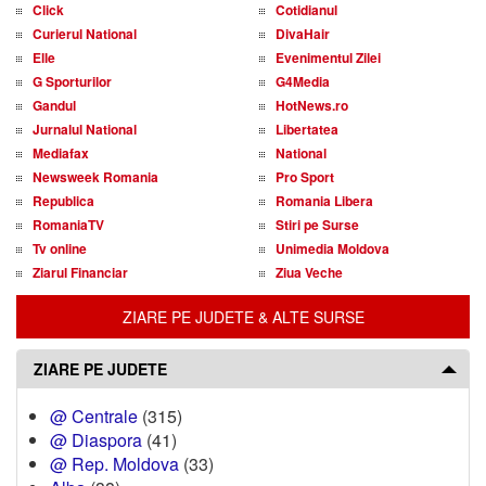
Click
Cotidianul
Curierul National
DivaHair
Elle
Evenimentul Zilei
G Sporturilor
G4Media
Gandul
HotNews.ro
Jurnalul National
Libertatea
Mediafax
National
Newsweek Romania
Pro Sport
Republica
Romania Libera
RomaniaTV
Stiri pe Surse
Tv online
Unimedia Moldova
Ziarul Financiar
Ziua Veche
ZIARE PE JUDETE & ALTE SURSE
ZIARE PE JUDETE
@ Centrale
(315)
@ Diaspora
(41)
@ Rep. Moldova
(33)