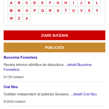
A
B
C
D
E
F
G
H
I
J
K
L
M
N
O
P
Q
R
S
T
U
V
X
Y
W
Z
#
ZIARE SUCEAVA
PUBLICATII
Bucovina Forestiera
Revista tehnico-stiintifica de silvicultura
...detalii Bucovina
Forestiera
81725 vizitatori
Crai Nou
Cotidian independent al judetului Suceava.
...detalii Crai Nou
872533 vizitatori