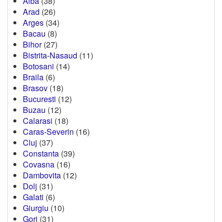
Alba
(38)
Arad
(26)
Arges
(34)
Bacau
(8)
Bihor
(27)
Bistrita-Nasaud
(11)
Botosani
(14)
Braila
(6)
Brasov
(18)
Bucuresti
(12)
Buzau
(12)
Calarasi
(18)
Caras-Severin
(16)
Cluj
(37)
Constanta
(39)
Covasna
(16)
Dambovita
(12)
Dolj
(31)
Galati
(6)
Giurgiu
(10)
Gorj
(31)