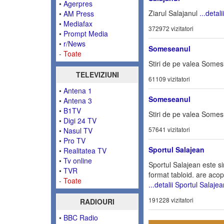
•
Agerpres
Ziarul Salajanul
...detal
•
AM Press
•
Mediafax
372972 vizitatori
•
Prompt Media
•
r/News
Someseanul
-
Toate
Stiri de pe valea Somesu
TELEVIZIUNI
61109 vizitatori
•
Antena 1
Someseanul
•
Antena 3
•
B1TV
Stiri de pe valea Somesu
•
Digi 24 TV
57641 vizitatori
•
Nasul TV
•
Pro TV
Sportul Salajean
•
Realitatea TV
•
Tv online
Sportul Salajean este si
•
TVR
format tabloid. are acoper
-
Toate
...detalii Sportul Salaje
191228 vizitatori
RADIOURI
•
BBC Radio