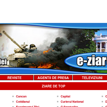
REVISTE
AGENTII DE PRESA
TELEVIZIUNI
ZIARE DE TOP
Cancan
Capital
C
Cotidianul
Curierul National
D
Evenimentul Zilei
G Sporturilor