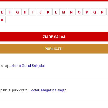
E
F
G
H
I
J
K
L
M
N
O
P
Q
R
#
ZIARE SALAJ
PUBLICATII
l salaj
...detalii Graiul Salajului
pinie si publicitate
...detalii Magazin Salajan