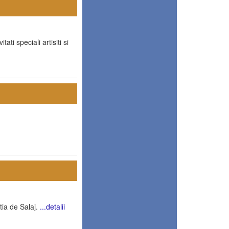
ati speciali artisiti si
itia de Salaj.
...detalii