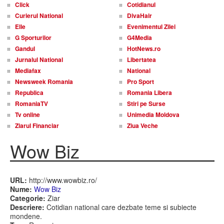
Click
Cotidianul
Curierul National
DivaHair
Elle
Evenimentul Zilei
G Sporturilor
G4Media
Gandul
HotNews.ro
Jurnalul National
Libertatea
Mediafax
National
Newsweek Romania
Pro Sport
Republica
Romania Libera
RomaniaTV
Stiri pe Surse
Tv online
Unimedia Moldova
Ziarul Financiar
Ziua Veche
Wow Biz
URL:
http://www.wowbiz.ro/
Nume:
Wow Biz
Categorie:
Ziar
Descriere:
Cotidian national care dezbate teme si subiecte
mondene.